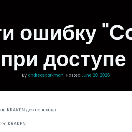
ти ошибку "C
 при доступе 
By
andreasparkman
Posted
June 28, 2026
сов KRAKEN для перехода:
рес KRAKEN: