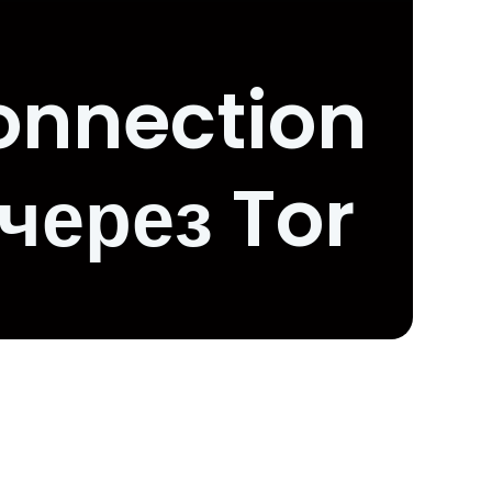
onnection
через Tor