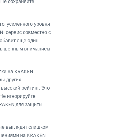
 Не сохраняйте
го, усиленного уровня
N-сервис совместно с
добавит еще один
повышенным вниманием
лки на KRAKEN
вы других
высокий рейтинг. Это
 Не игнорируйте
KRAKEN для защиты
ые выглядят слишком
бщениями на KRAKEN