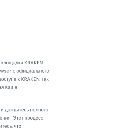
ы площадки KRAKEN
owser с официального
оступе к KRAKEN, так
ая ваше
 и дождитесь полного
нения. Этот процесс
тесь, что