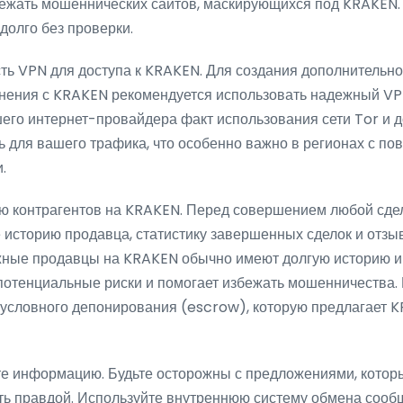
бежать мошеннических сайтов, маскирующихся под KRAKEN.
долго без проверки.
ь VPN для доступа к KRAKEN. Для создания дополнительно
нения с KRAKEN рекомендуется использовать надежный VP
ашего интернет-провайдера факт использования сети Tor и 
 для вашего трафика, что особенно важно в регионах с 
.
ю контрагентов на KRAKEN. Перед совершением любой сде
 историю продавца, статистику завершенных сделок и отзы
жные продавцы на KRAKEN обычно имеют долгую историю и 
потенциальные риски и помогает избежать мошенничества.
 условного депонирования (escrow), которую предлагает 
те информацию. Будьте осторожны с предложениями, котор
ть правдой. Используйте внутреннюю систему обмена соо