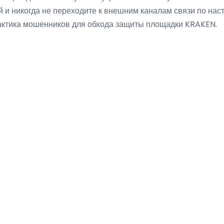
й и никогда не переходите к внешним каналам связи по нас
тактика мошенников для обхода защиты площадки KRAKEN.
Most Recent Posts
Situs Slot
How Bird Safety Film Is Changing t
Global Conversation on Glass Colli
August 6, 2026
wyattpcg73
l dan
The economic argument for bird safety film is 
alami
strong. Versus replacing an entire glass facade