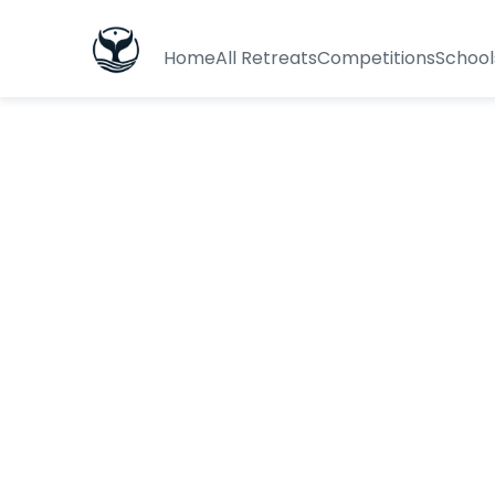
Home
All Retreats
Competitions
School