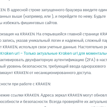
EN. В адресной строке запущенного браузера введите один
анных выше (например, или ), и перейдите по нему. Будьте
бы избежать фишинговых сайтов.
оризация на KRAKEN. На открывшейся главной странице KR
ю запись, указав уникальный логин и надежный, сложный пар
 KRAKEN, используя свои учетные данные. Настоятельно р
а
Kraken url – Только актуальные Kraken url для моменталь
активировать двухфакторную аутентификацию (2FA) в наст
ый уровень безопасности, требующий ввода одноразового 
 аккаунт KRAKEN от несанкционированного доступа.
ности при работе с KRAKEN:
вежие ссылки KRAKEN. Адреса зеркал KRAKEN могут обновл
особности и безопасности. Всегда проверяйте их актуальн