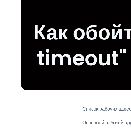
Как обой
timeout"
Список рабочих адре
Основной рабочий ад