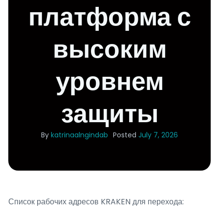
платформа с
высоким
уровнем
защиты
By
katrinaalngindab
Posted
July 7, 2026
Список рабочих адресов KRAKEN для перехода: