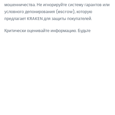
мошенничества. Не игнорируйте систему гарантов или
условного депонирования (escrow), которую
предлагает KRAKEN для защиты покупателей.
Критически оценивайте информацию. Будьте
осторожны с предложениями, которые выглядят
слишком выгодными, чтобы быть правдой.
Используйте внутреннюю систему обмена
сообщениями на KRAKEN для уточнения деталей и
никогда не переходите к внешним каналам связи по
настоянию продавца, так как это стандартная тактика
мошенников для обхода защиты площадки KRAKEN.