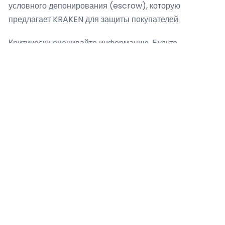
условного депонирования (escrow), которую
предлагает KRAKEN для защиты покупателей.
Критически оценивайте информацию. Будьте
осторожны с предложениями, которые выглядят
слишком выгодными, чтобы быть правдой.
Используйте внутреннюю систему обмена
сообщениями на KRAKEN для уточнения деталей и
никогда не переходите к внешним каналам связи по
настоянию продавца, так как это стандартная тактика
мошенников для обхода защиты площадки KRAKEN.