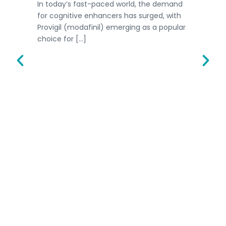
In today’s fast-paced world, the demand
Hal
for cognitive enhancers has surged, with
rua
Provigil (modafinil) emerging as a popular
nem
choice for […]
[…]