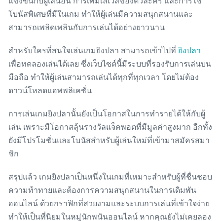
แข่งขันกับผู้เล่นอื่น การเพิ่มเลเวลของตัวละคร และการใช้
โบนัสพิเศษที่มีในเกม ทำให้ผู้เล่นมีความสนุกสนานและ
สามารถเพลิดเพลินกับการเล่นได้อย่างยาวนาน
สำหรับใครที่สนใจเล่นเกมยิงปลา สามารถเข้าไปที่
ยิงปลา
เพื่อทดลองเล่นได้เลย ซึ่งเว็บไซต์นี้มีระบบที่รองรับการเล่นบน
มือถือ ทำให้ผู้เล่นสามารถเล่นได้ทุกที่ทุกเวลา โดยไม่ต้อง
ดาวน์โหลดแอพพลิเคชั่น
การเล่นเกมยิงปลานั้นยังเป็นโอกาสในการทำรายได้ให้กับผู้
เล่น เพราะมีโอกาสลุ้นรางวัลแจ็คพอตที่มีมูลค่าสูงมาก อีกทั้ง
ยังมีโปรโมชั่นและโบนัสสำหรับผู้เล่นใหม่ที่เข้ามาสมัครสมา
ชิก
สรุปแล้ว เกมยิงปลาเป็นหนึ่งในเกมที่เหมาะสำหรับผู้ที่ชื่นชอบ
ความท้าทายและต้องการความสนุกสนานในการเดิมพัน
ออนไลน์ ด้วยกราฟิกที่สวยงามและระบบการเล่นที่เข้าใจง่าย
ทำให้เป็นที่นิยมในหมู่นักพนันออนไลน์ หากคุณยังไม่เคยลอง