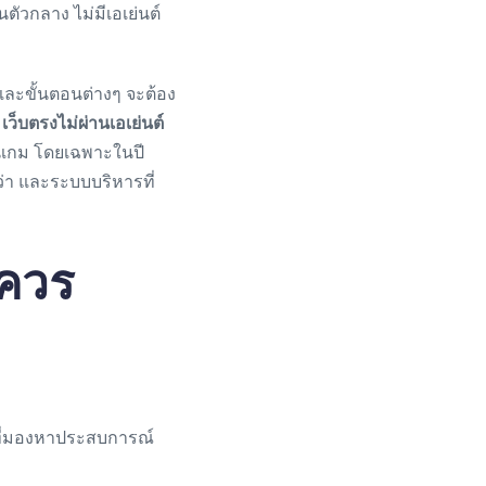
ตัวกลาง ไม่มีเอเย่นต์
 และขั้นตอนต่างๆ จะต้อง
ก
เว็บตรงไม่ผ่านเอเย่นต์
นเกม โดยเฉพาะในปี
ว่า และระบบบริหารที่
่ควร
พันที่มองหาประสบการณ์