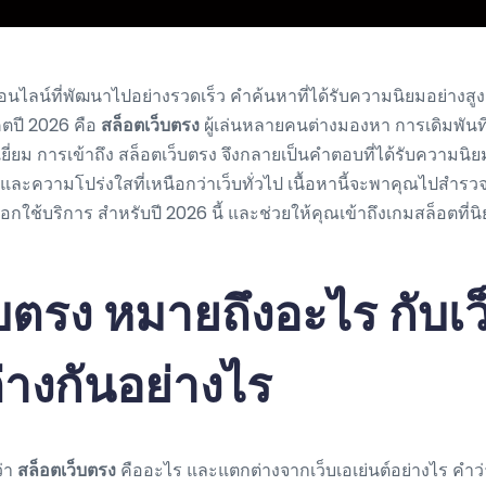
ลน์ที่พัฒนาไปอย่างรวดเร็ว คำค้นหาที่ได้รับความนิยมอย่างสูง แ
คตปี 2026 คือ
สล็อตเว็บตรง
ผู้เล่นหลายคนต่างมองหา การเดิมพันที่เ
ี่ยม การเข้าถึง สล็อตเว็บตรง จึงกลายเป็นคำตอบที่ได้รับความนิ
และความโปร่งใสที่เหนือกว่าเว็บทั่วไป เนื้อหานี้จะพาคุณไปสำรวจว
ือกใช้บริการ สำหรับปี 2026 นี้ และช่วยให้คุณเข้าถึงเกมสล็อตที่น
บตรง หมายถึงอะไร กับเว
ต่างกันอย่างไร
ว่า
สล็อตเว็บตรง
คืออะไร และแตกต่างจากเว็บเอเย่นต์อย่างไร คำว่