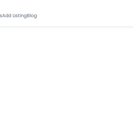
s
Add Listing
Blog