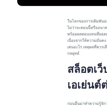
ในโลกของการเดิมพันออนไ
ไม่ว่าจะตอนนี้หรืออนา
พร้อมผลตอบแทนที่ยอดเย
เนื่องจากให้ความมั่นคง 
เด่นอะไร เหตุผลที่ควรเล
กลยุทธ์
สล็อตเว็
เอเย่นต์
ก่อนอื่นมาทำความรู้จัก