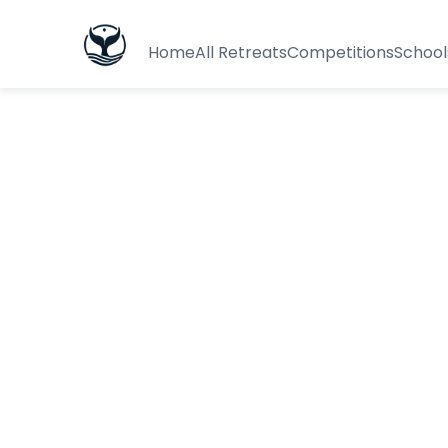
Home
All Retreats
Competitions
School