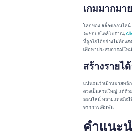
เกมมากมาย เ
โลกของ สล็อตออนไลน์ อั
จะชอบสไตล์โบราณ,
cl
ที่ถูกใจได้อย่างไม่ต
เพื่อหาประสบการณ์ใหม่ๆ
สร้างรายได้
แน่นอนว่าเป้าหมายหลั
ดวงเป็นส่วนใหญ่ แต่ด้
ออนไลน์ หลายแห่งยังมีอั
จากการเดิมพัน
คำแนะนำ