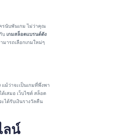
ครนับพันเกม ไม่ว่าคุณ
กับ
เกมสล็อตแบรนด์ดัง
สามารถเลือกเกมใหม่ๆ
ง
แม้ว่าจะเป็นเกมที่พึ่งพา
้เสมอ เว็บไซต์ สล็อต
ะได้รับเงินรางวัลคืน
ไลน์