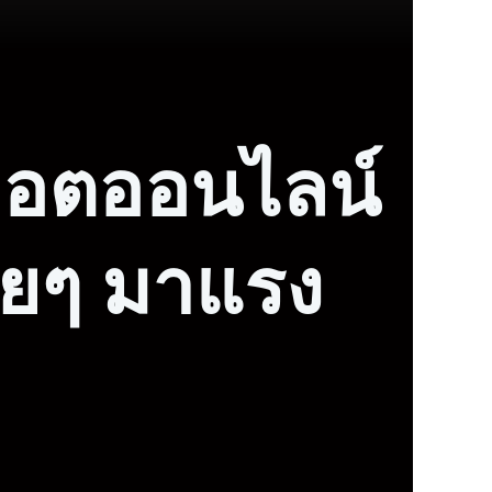
ล็อตออนไลน์
่ายๆ มาแรง