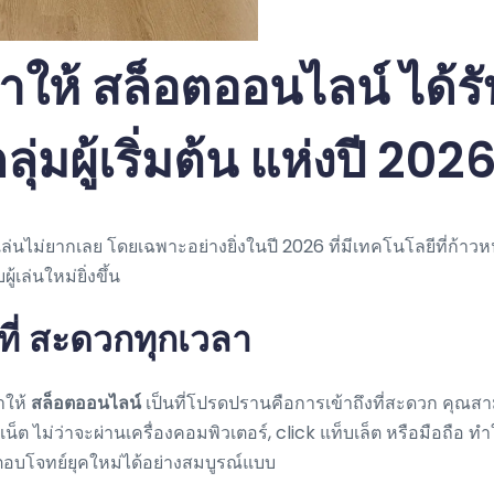
่ทำให้ สล็อตออนไลน์ ได้
ุ่มผู้เริ่มต้น แห่งปี 202
ล่นไม่ยากเลย โดยเฉพาะอย่างยิ่งในปี 2026 ที่มีเทคโนโลยีที่ก้าวหน
้เล่นใหม่ยิ่งขึ้น
กที่ สะดวกทุกเวลา
ำให้
สล็อตออนไลน์
เป็นที่โปรดปรานคือการเข้าถึงที่สะดวก คุณสาม
์เน็ต ไม่ว่าจะผ่านเครื่องคอมพิวเตอร์, click แท็บเล็ต หรือมือถือ ท
่ตอบโจทย์ยุคใหม่ได้อย่างสมบูรณ์แบบ