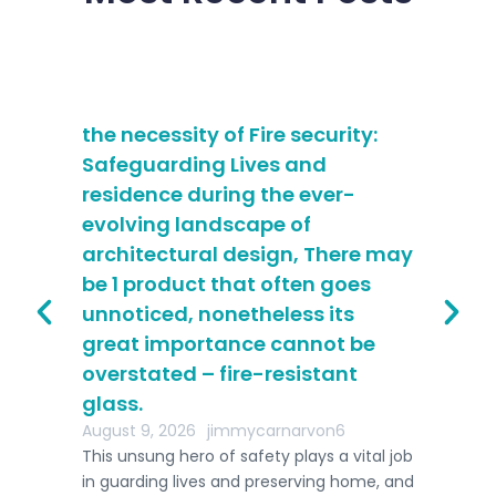
the necessity of Fire security:
kr
Safeguarding Lives and
Aug
Инж
residence during the ever-
пер
ne
evolving landscape of
спи
architectural design, There may
“сл
be 1 product that often goes
unnoticed, nonetheless its
great importance cannot be
overstated – fire-resistant
glass.
August 9, 2026
jimmycarnarvon6
This unsung hero of safety plays a vital job
in guarding lives and preserving home, and