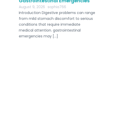
Gastrointestinal Emergencies
August 9, 2026
sophia766
Introduction Digestive problems can range
from mild stomach discomfort to serious
conditions that require immediate
medical attention. gastrointestinal
emergencies may […]
Home
Host A Retreat
Competitions
Submit Competition
Follow us: