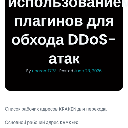
использование
плагинов для
обхода DDoS-
атак
By
unaroot1773
Posted
June 28, 2026
Список рабочих адресов KRAKEN для перехода:
Основной рабочий адрес KRAKEN: