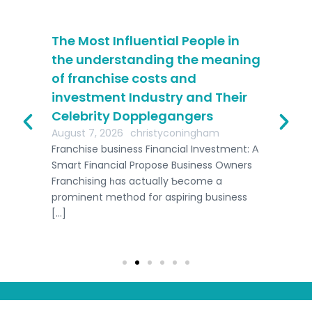
The Most Influential People in
Ho
an
the understanding the meaning
Re
of franchise costs and
Ef
investment Industry and Their
Aug
As 
Celebrity Dopplegangers
e
beg
August 7, 2026
christyconingham
k
dec
Franchise business Financial Investment: Α
ade
Smart Financial Propose Business Owners
Franchising һas actualⅼy Ƅecome a
prominent method for aspiring business
[…]