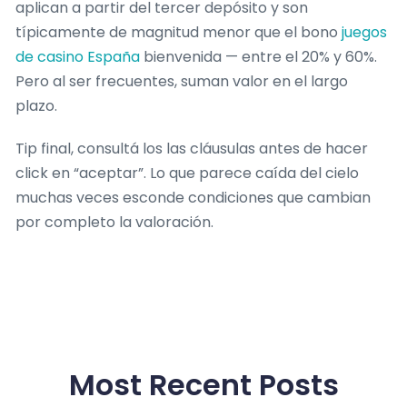
aplican a partir del tercer depósito y son
típicamente de magnitud menor que el bono
juegos
de casino España
bienvenida — entre el 20% y 60%.
Pero al ser frecuentes, suman valor en el largo
plazo.
Tip final, consultá los las cláusulas antes de hacer
click en “aceptar”. Lo que parece caída del cielo
muchas veces esconde condiciones que cambian
por completo la valoración.
Most Recent Posts