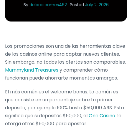
By
deloraseames462
Posted
July 2, 2026
Los promociones son una de las herramientas clave
de los casinos online para captar nuevos clientes.
Sin embargo, no todos los ofertas son comparables,
Mummyland Treasures
y comprender cómo
funcionan puede ahorrarte momentos amargos.
El más común es el welcome bonus. Lo común es
que consiste en un porcentaje sobre tu primer
depósito, por ejemplo 100% hasta $50,000 ARS. Esto
significa que si depositás $50,000, el
One Casino
te
otorga otros $50,000 para apostar.