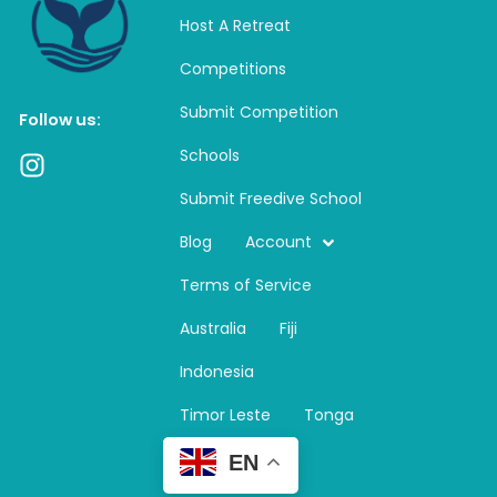
Host A Retreat
Competitions
Submit Competition
Follow us:
Schools
I
n
Submit Freedive School
s
t
Blog
Account
a
Terms of Service
g
r
Australia
Fiji
a
m
Indonesia
Timor Leste
Tonga
EN