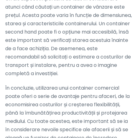
atunci când căutați un container de vânzare este
prețul. Acesta poate varia în funcție de dimensiunea,
starea și caracteristicile containerului. Un container
second hand poate fi o opțiune mai accesibilă, însă
este important să verificați starea acestuia înainte
de a face achiziția. De asemenea, este
recomandabil să solicitați o estimare a costurilor de
transport și instalare, pentru a avea o imagine
completă a investiției.
În concluzie, utilizarea unui container comercial
poate oferi o serie de avantaje pentru afaceri, de la
economisirea costurilor și creșterea flexibilității,
până la îmbunătățirea productivității și protejarea
mediului. Cu toate acestea, este important să se ia
în considerare nevoile specifice ale afacerii și să se
aleagă un furnizor de containere de încredere