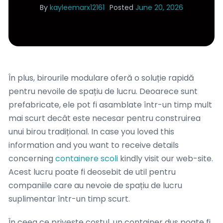
By
kayleemarx12161
Posted
June 20, 2026
În plus, birourile modulare oferă o soluție rapidă
pentru nevoile de spațiu de lucru. Deoarece sunt
prefabricate, ele pot fi asamblate într-un timp mult
mai scurt decât este necesar pentru construirea
unui birou tradițional. In case you loved this
information and you want to receive details
concerning
containere scoli
kindly visit our web-site.
Acest lucru poate fi deosebit de util pentru
companiile care au nevoie de spațiu de lucru
suplimentar într-un timp scurt.
În ceea ce privește costul, un container dus poate fi