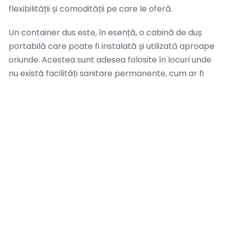
flexibilității și comodității pe care le oferă.
Un container dus este, în esență, o cabină de duș
portabilă care poate fi instalată și utilizată aproape
oriunde. Acestea sunt adesea folosite în locuri unde
nu există facilități sanitare permanente, cum ar fi
șantierele de construcții, festivalurile în aer liber sau
taberele temporare. Cu toate acestea, ele pot fi, de
asemenea, o soluție excelentă pentru casele în
renovare sau pentru cei care au nevoie de o baie
suplimentară pentru oaspeți.
În ciuda tuturor acestor avantaje, există și unele
dezavantaje ale caselor modulare. De exemplu,
unele persoane pot fi reticente în a cumpăra o casă
modulară din cauza percepției că acestea sunt de
calitate inferioară. Cu toate acestea, această