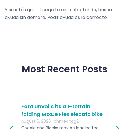
Y si notás que el juego te está afectando, buscá
ayuda sin demora. Pedir ayuda es lo correcto.
Most Recent Posts
Ford unveils its all-terrain
In
folding Mo:De Flex electric bike
Si
August 6, 2026
ahmedhgg21
Ha
Ꮐoogle and Blocks may be leadіng the
Aug