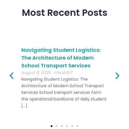
Most Recent Posts
on:
Navigating Student Logistics:
Sa
The Architecture of Modern
Co
School Transport Services
Si
August 8, 2026
miyabi67
Aug
ing
Navigating Student Logistics: The
Sam
Architecture of Modern School Transport
Sih
Services School transport services form
liv
of
the operational backbone of daily student
nee
[…]