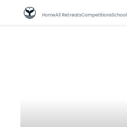
Home
All Retreats
Competitions
School