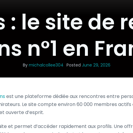
 : le site de 
ns n°1 en Fr
By
michalcollee304
Posted
June 29, 2026
ns
est une plateforme dédiée aux rencontres entre pers
dmirateurs. Le site compte environ 60 000 membres actifs
 ouverte d’esprit.
tuite et permet d’accéder rapidement aux profils. Une offr