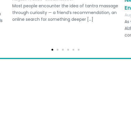
Most people encounter the idea of tantra massage
E
through curiosity — a friend’s recommendation, an
n
Aug
online search for something deeper […]
ls
As 
Alz
com
etitions
Submit Competition
Get personalised
Let our team of free
l
Blog
Account
for you. It’s free and
Fiji
Indonesia
Timor Leste