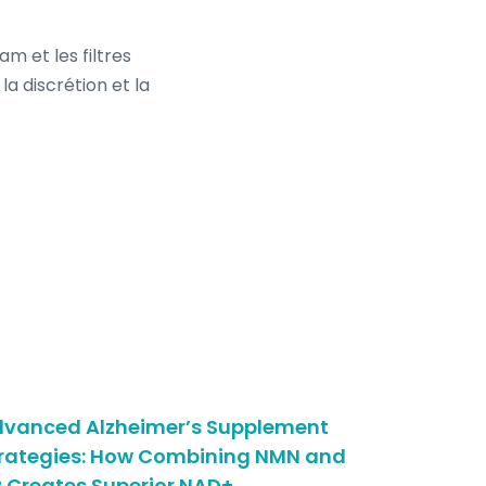
m et les filtres
a discrétion et la
vanced Alzheimer’s Supplement
How NMN 
rategies: How Combining NMN and
Supercha
 Creates Superior NAD+
Producti