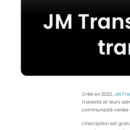
JM Trans
tra
Créé en 2022,
JM Tra
travestis et leurs a
communauté variée et
L’inscription est gra