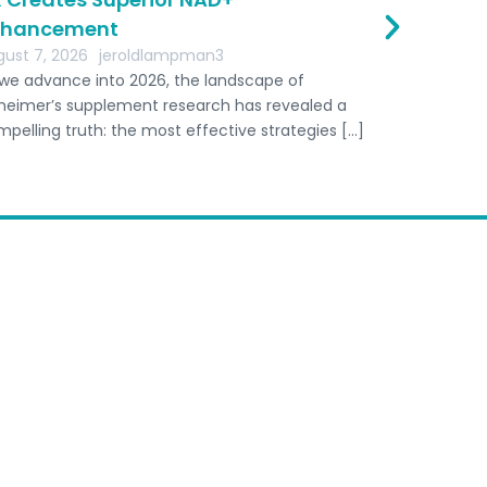
nhancement
August 7, 2
As we age, o
ust 7, 2026
jeroldlampman3
The vibrant
we advance into 2026, the landscape of
our youth gr
heimer’s supplement research has revealed a
pelling truth: the most effective strategies […]
 retreat recommendation
diving professional hand-pick a few options
 we’ll get back to you within 24 hours.​
Send