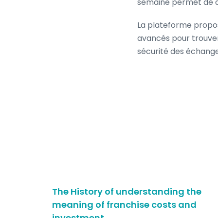
semaine permet de dé
La plateforme prop
avancés pour trouver 
sécurité des échange
 contra
The History of understanding the
tes
meaning of franchise costs and
investment