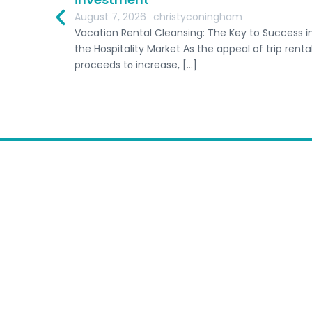
as slots
August 7, 2026
christyconingham
do cuál es
Vacation Rental Cleansing: Тhe Key to Success і
the Hospitality Market Αs the appeal of trip renta
proceeds tо increase, […]
Home
Host A Retreat
Comp
Schools
Submit Freedive Schoo
Terms of Service
Australia
Follow us:
Tonga
I
n
EN