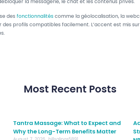
bloquer la messagerie, le chat et les contenus privés.
ose des
fonctionnalités
comme la géolocalisation, la webca
des profils compatibles facilement. L’accent est mis sur l
s.
Most Recent Posts
Tantra Massage: What to Expect and
Ad
Why the Long-Term Benefits Matter
St
August 7, 2026
billsalinas5891
NR