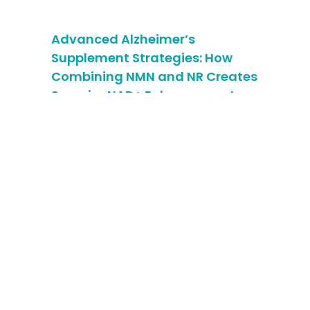
das
Advanced Alzheimer’s
La
a
Supplement Strategies: How
pa
Combining NMN and NR Creates
20
 las
Superior NAD+ Enhancement
Aug
El 
August 9, 2026
alejandropatino
cre
As we advance into 2026, the landscape
año
of Alzheimer’s supplement research has
[…]
revealed a compelling truth: the most
effective strategies […]
Home