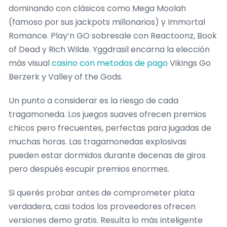
dominando con clásicos como Mega Moolah
(famoso por sus jackpots millonarios) y Immortal
Romance. Play’n GO sobresale con Reactoonz, Book
of Dead y Rich Wilde. Yggdrasil encarna la elección
más visual
casino con metodos de pago
Vikings Go
Berzerk y Valley of the Gods.
Un punto a considerar es la riesgo de cada
tragamoneda. Los juegos suaves ofrecen premios
chicos pero frecuentes, perfectas para jugadas de
muchas horas. Las tragamonedas explosivas
pueden estar dormidos durante decenas de giros
pero después escupir premios enormes.
Si querés probar antes de comprometer plata
verdadera, casi todos los proveedores ofrecen
versiones demo gratis. Resulta lo más inteligente