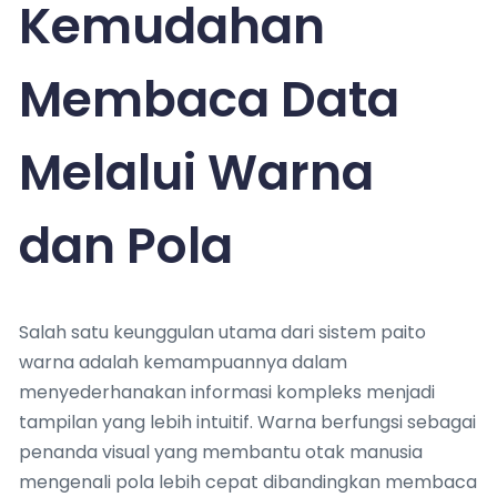
Kemudahan
Membaca Data
Melalui Warna
dan Pola
Salah satu keunggulan utama dari sistem paito
warna adalah kemampuannya dalam
menyederhanakan informasi kompleks menjadi
tampilan yang lebih intuitif. Warna berfungsi sebagai
penanda visual yang membantu otak manusia
mengenali pola lebih cepat dibandingkan membaca