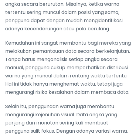
angka secara berurutan. Misalnya, ketika warna
tertentu sering muncul dalam posisi yang sama,
pengguna dapat dengan mudah mengidentifikasi
adanya kecenderungan atau pola berulang.
Kemudahan ini sangat membantu bagi mereka yang
melakukan pemantauan data secara berkelanjutan.
Tanpa harus menganalisis setiap angka secara
manual, pengguna cukup memperhatikan distribusi
warna yang muncul dalam rentang waktu tertentu.
Hal ini tidak hanya menghemat waktu, tetapi juga
mengurangi risiko kesalahan dalam membaca data.
Selain itu, penggunaan warna juga membantu
mengurangi kejenuhan visual. Data angka yang
panjang dan monoton sering kali membuat
pengguna sulit fokus. Dengan adanya variasi warna,