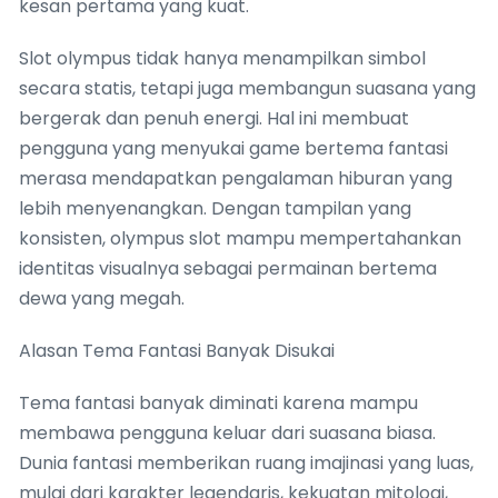
kesan pertama yang kuat.
Slot olympus tidak hanya menampilkan simbol
secara statis, tetapi juga membangun suasana yang
bergerak dan penuh energi. Hal ini membuat
pengguna yang menyukai game bertema fantasi
merasa mendapatkan pengalaman hiburan yang
lebih menyenangkan. Dengan tampilan yang
konsisten, olympus slot mampu mempertahankan
identitas visualnya sebagai permainan bertema
dewa yang megah.
Alasan Tema Fantasi Banyak Disukai
Tema fantasi banyak diminati karena mampu
membawa pengguna keluar dari suasana biasa.
Dunia fantasi memberikan ruang imajinasi yang luas,
mulai dari karakter legendaris, kekuatan mitologi,