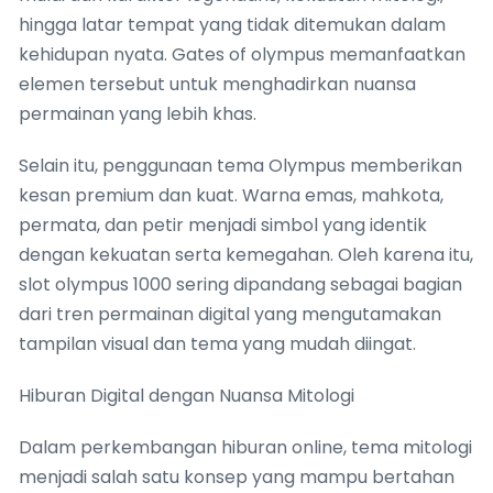
hingga latar tempat yang tidak ditemukan dalam
kehidupan nyata. Gates of olympus memanfaatkan
elemen tersebut untuk menghadirkan nuansa
permainan yang lebih khas.
Selain itu, penggunaan tema Olympus memberikan
kesan premium dan kuat. Warna emas, mahkota,
permata, dan petir menjadi simbol yang identik
dengan kekuatan serta kemegahan. Oleh karena itu,
slot olympus 1000 sering dipandang sebagai bagian
dari tren permainan digital yang mengutamakan
tampilan visual dan tema yang mudah diingat.
Hiburan Digital dengan Nuansa Mitologi
Dalam perkembangan hiburan online, tema mitologi
menjadi salah satu konsep yang mampu bertahan