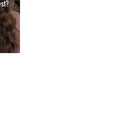
Most Recent Posts
l
The Future of Sales: Harnessing AI for