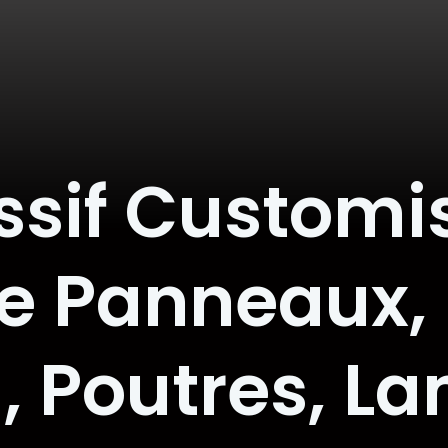
ssif Customis
e Panneaux,
l, Poutres, L