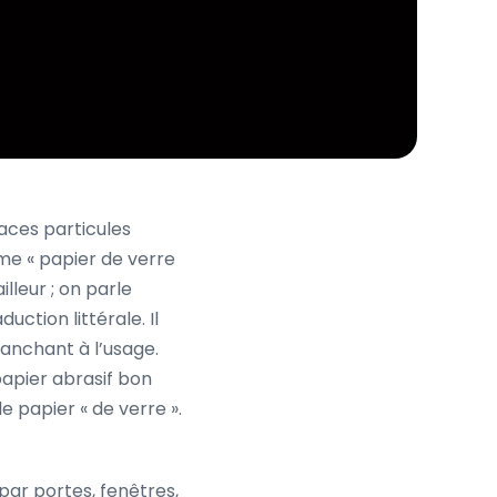
caces particules
rme « papier de verre
lleur ; on parle
uction littérale. Il
anchant à l’usage.
 papier abrasif bon
 papier « de verre ».
par portes, fenêtres,