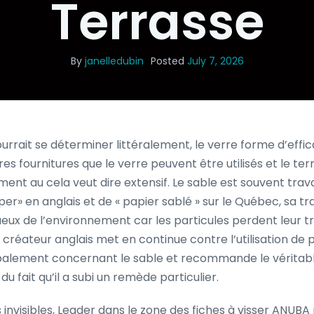
Terrasse
By
janelledubin
Posted
July 7, 2026
ourrait se déterminer littéralement, le verre forme d’effi
res fournitures que le verre peuvent être utilisés et le te
ment au cela veut dire extensif. Le sable est souvent travai
er» en anglais et de « papier sablé » sur le Québec, sa trad
eux de l’environnement car les particules perdent leur tr
un créateur anglais met en continue contre l’utilisation de
ipalement concernant le sable et recommande le véritable
 du fait qu’il a subi un remède particulier.
invisibles, Leader dans le zone des fiches à visser ANUBA 