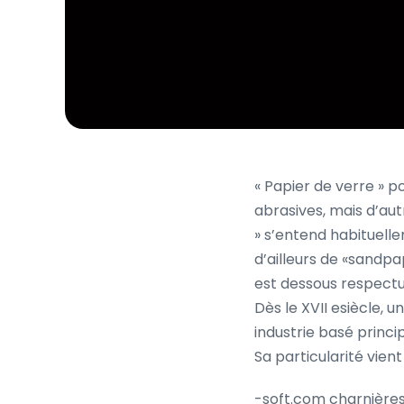
« Papier de verre » p
abrasives, mais d’aut
» s’entend habituelle
d’ailleurs de «sandpap
est dessous respectu
Dès le XVII esiècle, 
industrie basé princ
Sa particularité vient
-soft.com charnières 