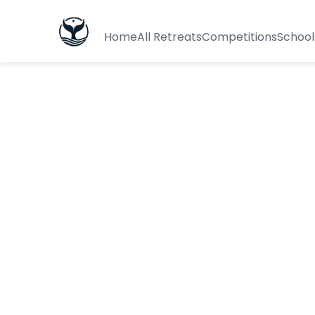
Home
All Retreats
Competitions
School