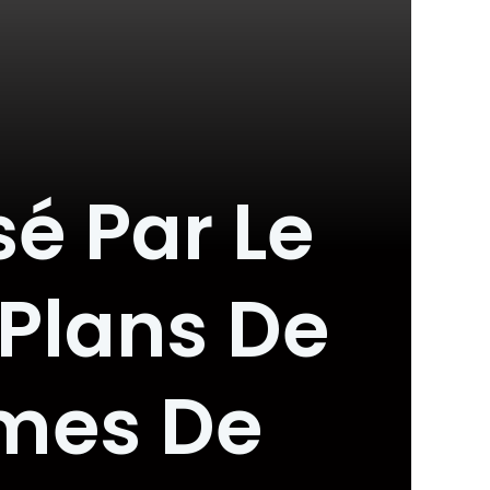
é Par Le
 Plans De
ames De