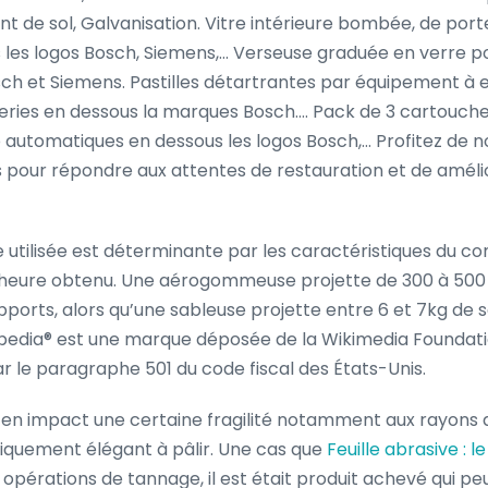
t de sol, Galvanisation. Vitre intérieure bombée, de port
us les logos Bosch, Siemens,… Verseuse graduée en verre p
sch et Siemens. Pastilles détartrantes par équipement à 
ries en dessous la marques Bosch…. Pack de 3 cartouches
automatiques en dessous les logos Bosch,… Profitez de no
s pour répondre aux attentes de restauration et de amélio
utilisée est déterminante par les caractéristiques du co
heure obtenu. Une aérogommeuse projette de 300 à 500
upports, alors qu’une sableuse projette entre 6 et 7kg de 
ipedia® est une marque déposée de la Wikimedia Foundatio
r le paragraphe 501 du code fiscal des États-Unis.
en impact une certaine fragilité notamment aux rayons du 
ypiquement élégant à pâlir. Une cas que
Feuille abrasive : l
 opérations de tannage, il est était produit achevé qui peut