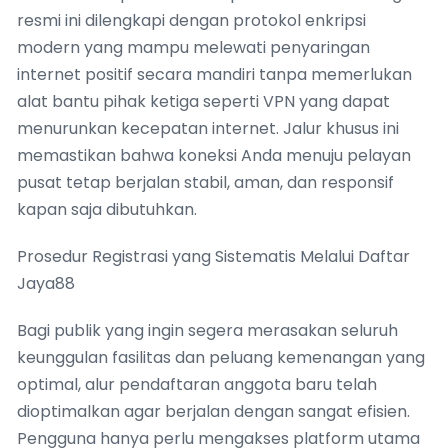
resmi ini dilengkapi dengan protokol enkripsi
modern yang mampu melewati penyaringan
internet positif secara mandiri tanpa memerlukan
alat bantu pihak ketiga seperti VPN yang dapat
menurunkan kecepatan internet. Jalur khusus ini
memastikan bahwa koneksi Anda menuju pelayan
pusat tetap berjalan stabil, aman, dan responsif
kapan saja dibutuhkan.
Prosedur Registrasi yang Sistematis Melalui Daftar
Jaya88
Bagi publik yang ingin segera merasakan seluruh
keunggulan fasilitas dan peluang kemenangan yang
optimal, alur pendaftaran anggota baru telah
dioptimalkan agar berjalan dengan sangat efisien.
Pengguna hanya perlu mengakses platform utama