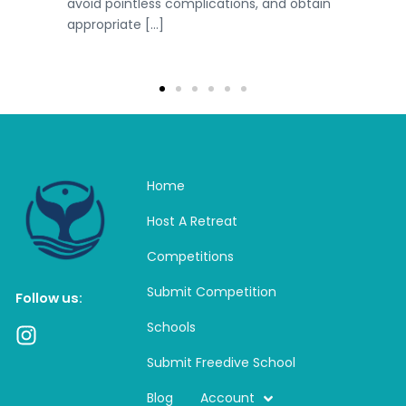
ain
intelligence (AI) into lead generation has
kee
emerged as a […]
[…]
Home
Host A Retreat
Competitions
Submit Competition
Follow us:
Schools
I
n
Submit Freedive School
s
t
Blog
Account