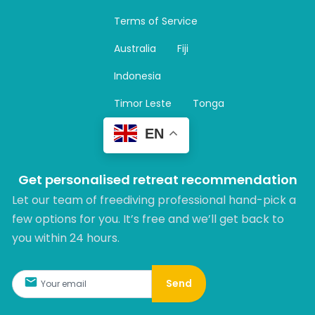
a
Terms of Service
g
r
Australia
Fiji
a
m
Indonesia
Timor Leste
Tonga
EN
Get personalised retreat recommendation
Let our team of freediving professional hand-pick a
few options for you. It’s free and we’ll get back to
you within 24 hours.​
Send