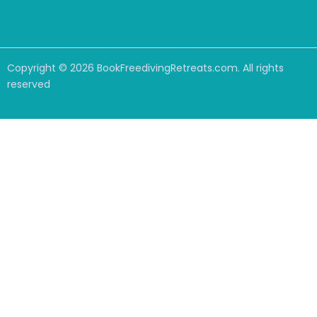
Copyright ©
2026
BookFreedivingRetreats.com. All rights
reserved