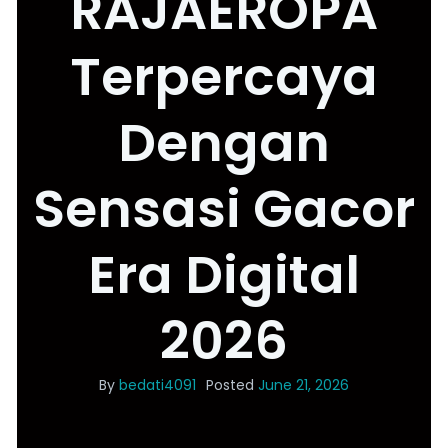
RAJAEROPA
Terpercaya
Dengan
Sensasi Gacor
Era Digital
2026
By
bedati4091
Posted
June 21, 2026