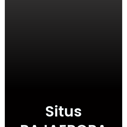
Situs