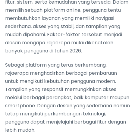
fitur, sistem, serta kemudahan yang tersedia. Dalam
memilih sebuah platform online, pengguna tentu
membutuhkan layanan yang memiliki navigasi
sederhana, akses yang stabil, dan tampilan yang
mudah dipahami. Faktor-faktor tersebut menjadi
alasan mengapa rajaeropa mulai dikenal oleh
banyak pengguna di tahun 2026.
Sebagai platform yang terus berkembang,
rajaeropa menghadirkan berbagai pembaruan
untuk mengikuti kebutuhan pengguna modern.
Tampilan yang responsif memungkinkan akses
melalui berbagai perangkat, baik komputer maupun
smartphone. Dengan desain yang sederhana namun
tetap mengikuti perkembangan teknologi,
pengguna dapat menjelajahi berbagai fitur dengan
lebih mudah.